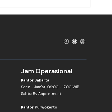
Jam Operasional
Kantor Jakarta
Senin - Jum'at: 09:00 - 17.00 WIB
Sabtu: By Appointment
Kantor Purwokerto