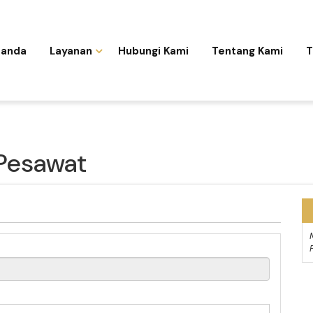
randa
Layanan
Hubungi Kami
Tentang Kami
T
 Pesawat