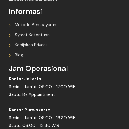
Informasi
Metode Pembayaran
Syarat Ketentuan
Kebijakan Privasi
Blog
Jam Operasional
Kantor Jakarta
Senin - Jum'at: 09:00 - 17.00 WIB
Sabtu: By Appointment
Kantor Purwokerto
Senin - Jum'at: 08:00 - 16:30 WIB
Sabtu: 08:00 - 13:30 WIB