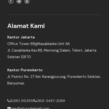
Alamat Kami
Kantor Jakarta
Office Tower 88@Kasablanka Unit 9A
Jl. Casablanka Kav.88, Menteng Dalam, Tebet, Jakarta
Selatan 12870
Kantor Purwokerto
Jl. Patriot No. 27 Kel. Karangpucung, Purwokerto Selatan,
Banyumas
(0281) 5103551
0821-3497-2069
rawdhatour@gmail.com