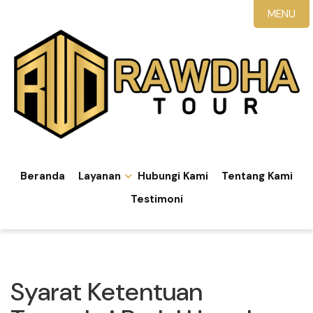
MENU
Beranda
Layanan
Hubungi Kami
Tentang Kami
Testimoni
Syarat Ketentuan