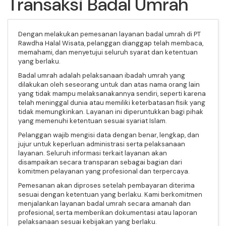
Transaksi Badal Umrah
Dengan melakukan pemesanan layanan badal umrah di PT
Rawdha Halal Wisata, pelanggan dianggap telah membaca,
memahami, dan menyetujui seluruh syarat dan ketentuan
yang berlaku.
Badal umrah adalah pelaksanaan ibadah umrah yang
dilakukan oleh seseorang untuk dan atas nama orang lain
yang tidak mampu melaksanakannya sendiri, seperti karena
telah meninggal dunia atau memiliki keterbatasan fisik yang
tidak memungkinkan. Layanan ini diperuntukkan bagi pihak
yang memenuhi ketentuan sesuai syariat Islam.
Pelanggan wajib mengisi data dengan benar, lengkap, dan
jujur untuk keperluan administrasi serta pelaksanaan
layanan. Seluruh informasi terkait layanan akan
disampaikan secara transparan sebagai bagian dari
komitmen pelayanan yang profesional dan terpercaya.
Pemesanan akan diproses setelah pembayaran diterima
sesuai dengan ketentuan yang berlaku. Kami berkomitmen
menjalankan layanan badal umrah secara amanah dan
profesional, serta memberikan dokumentasi atau laporan
pelaksanaan sesuai kebijakan yang berlaku.