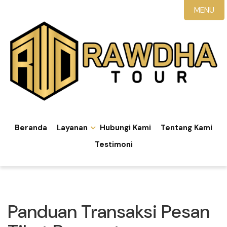
MENU
Beranda
Layanan
Hubungi Kami
Tentang Kami
Testimoni
Panduan Transaksi Pesan